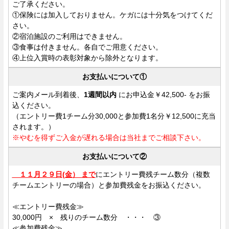
ご了承ください。
①保険には加入しておりません。ケガには十分気をつけてくだ
さい。
②宿泊施設のご利用はできません。
③食事は付きません。各自でご用意ください。
④上位入賞時の表彰対象から除外となります。
お支払いについて①
ご案内メール到着後、
1週間以内
にお申込金￥42,500- をお振
込ください。
（エントリー費1チーム分30,000と参加費1名分￥12,500に充当
されます。）
※やむを得ずご入金が遅れる場合は当社までご相談下さい。
お支払いについて②
１１月２９日(金） まで
にエントリー費残チーム数分（複数
チームエントリーの場合）と参加費残金をお振込ください。
≪エントリー費残金≫
30,000円 × 残りのチーム数分 ・・・ ③
≪参加費残金≫