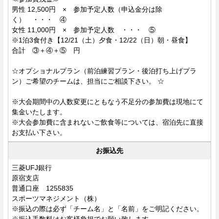
男性 12,500円 × 参加予定人数（申込金分は除
く） ・・・ ④
女性 11,000円 × 参加予定人数 ・・・ ⑤
※1泊3食付き【12/21（土）夕食・12/22（日）朝・昼食】
合計 ③＋④＋⑤ 円
☆オプショナルプラン（前泊練習プラン・後泊打ち上げプラ
ン）ご希望のチームは、担当にご相談下さい。 ☆
※大会期間中の人数変更にともなう不足分の参加費は現地にて
集金いたします。
※大会参加費に含まれないご飲食等については、宿泊先に直接
お支払い下さい。
お振込先
三菱UFJ銀行
原宿支店
普通口座 1255835
スポーツマネジメント（株）
※振込の際は必ず「チーム名」と「名前」をご明記ください。
※振込手数料はお客様負担でお願い致します。