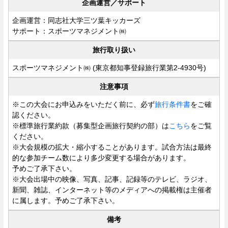
企画運営／サポート
企画運営：同志社大学三ツ葉キッカーズ
サポート：スポーツマネジメント㈱
旅行取り扱い
スポーツマネジメント㈱ (東京都知事登録旅行業第2-4930号)
注意事項
※この大会にお申込みをいただく前に、必ず
旅行条件書
をご確
認ください。
※標準旅行業約款（募集型企画旅行契約の部）は
こちら
をご覧
ください。
※大会規模の拡大・縮小することがあります。試合方法は最終
的な参加チーム数により多少変更する場合があります。
予めご了承下さい。
※大会出場中の映像、写真、記事、記録等のテレビ、ラジオ、
新聞、雑誌、インターネット等のメディアへの掲載権は主催者
に属します。予めご了承下さい。
備考