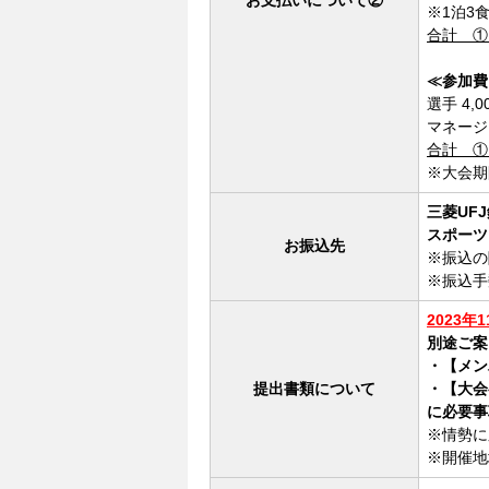
お支払いについて②
※1泊3
合計 ①
≪参加費
選手 4
マネージ
合計 ①
※大会期
三菱UF
スポーツ
お振込先
※振込の
※振込手
2023年
別途ご案
・【メン
提出書類について
・【大会
に必要事
※情勢に
※開催地