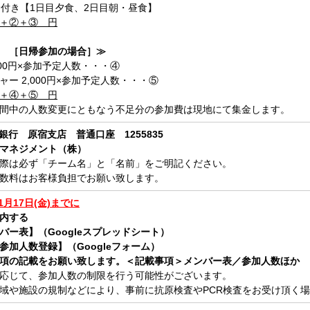
食付き【1日目夕食、2日目朝・昼食】
＋②＋③ 円
 ［日帰参加の場合］≫
,000円×参加予定人数・・・④
ャー 2,000円×参加予定人数・・・⑤
＋④＋⑤ 円
間中の人数変更にともなう不足分の参加費は現地にて集金します。
J銀行 原宿支店 普通口座 1255835
マネジメント（株）
際は必ず「チーム名」と「名前」をご明記ください。
数料はお客様負担でお願い致します。
11月17日(金)までに
内する
バー表】
（Googleスプレッドシート）
参加人数登録】（Googleフォーム）
項の記載をお願い致します。
＜記載事項＞メンバー表／
参加人数ほか
応じて、参加人数の制限を行う可能性がございます。
域や施設の規制などにより、事前に抗原検査やPCR検査をお受け頂く