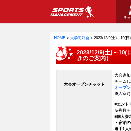
サッ
HOME
>
大学同好会
>
2023/12/9(土)～10
2023/12/9(土)～10
きのご案内）
大会参加
チーム代
大会オープンチャット
オープン
※入室時
■
エントリ
※複数チ
■個人参
・宿泊の
選手1人