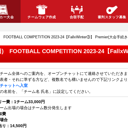
カー大会
チームウェア作成
合宿手配
審判スタッフ募集
(日) FOOTBALL COMPETITION 2023-24【FallxWinter③】 Premier(大
(日) FOOTBALL COMPETITION 2023-24【Fall
チーム全体へのご案内を、オープンチャットにて連絡させていただきま
表者・それに準ずる方など、複数名でも構いませんので下記リンクより
チャットへ入室
の名前を、「チーム名 氏名」に設定してください。
ー費：1チーム33,000円
ーム出場の場合はチーム数分発生します
加費
場合
当り：
14,500
円