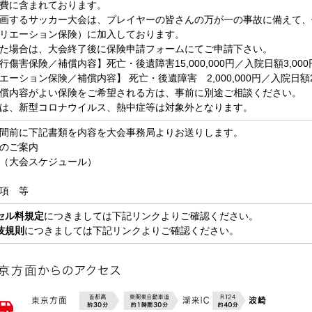
費に含まれております。
画するサッカー大会は、プレイヤーの皆さんの万が一の事故に備えて、
リエーション保険）に加入しております。
た場合は、大会終了後に保険申請フォームにてご申請下さい。
傷害保険／補償内容】死亡・後遺障害15,000,000円／入院日額3,000円
エーション保険／補償内容】 死亡・後遺障害 2,000,000円／入院日額2,0
償内容がよい保険をご希望される方は、事前に別途ご相談ください。
は、新型コロナウイルス、熱中症等は対象外となります。
間前に下記書類を内容を大会事務局よりお送りします。
のご案内
（大会スケジュール）
項 等
セル料規定
につきましては下記リンクよりご確認ください。
技規則
につきましては下記リンクよりご確認ください。