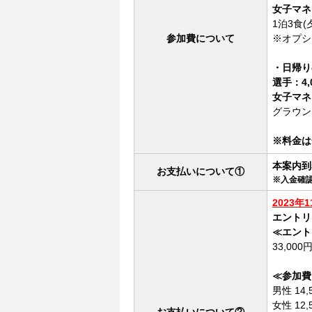
女子マネ
1泊3食
参加費について
※オプシ
・日帰り
選手：4,
女子マネ
グラウン
※料金は
本案内到
お支払いについて①
※入金確
2023年
エントリ
≪エント
33,0
≪参加費
男性 14
女性 12