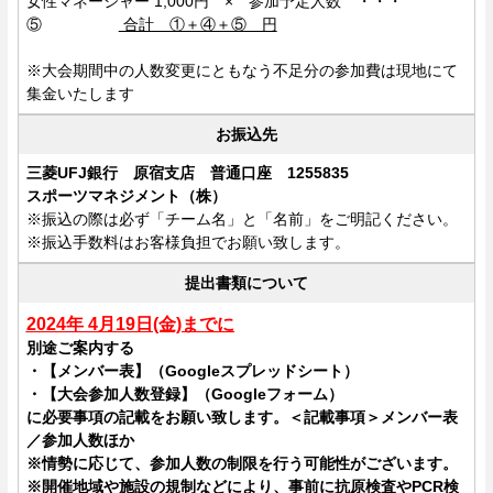
女性マネージャー 1,000円 × 参加予定人数 ・・・
⑤
合計 ①＋④＋⑤ 円
※大会期間中の人数変更にともなう不足分の参加費は現地にて
集金いたします
お振込先
三菱UFJ銀行 原宿支店 普通口座 1255835
スポーツマネジメント（株）
※振込の際は必ず「チーム名」と「名前」をご明記ください。
※振込手数料はお客様負担でお願い致します。
提出書類について
2024年 4月19日(金)までに
別途ご案内する
・【メンバー表】
（Googleスプレッドシート）
・【大会参加人数登録】（Googleフォーム）
に必要事項の記載をお願い致します。
＜記載事項＞メンバー表
／
参加人数ほか
※情勢に応じて、参加人数の制限を行う可能性がございます。
※開催地域や施設の規制などにより、事前に抗原検査やPCR検