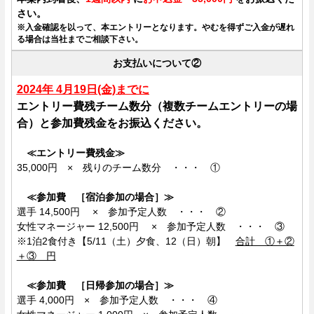
さい。
※入金確認を以って、本エントリーとなります。やむを得ずご入金が遅れ
る場合は当社までご相談下さい。
お支払いについて②
2024年 4月19
日(金)までに
エントリー費残チーム数分（複数チームエントリーの場
合）と参加費残金をお振込ください。
≪エントリー費残金≫
35,000円 × 残りのチーム数分 ・・・ ①
≪参加費 ［宿泊参加の場合］≫
選手 14,500円 × 参加予定人数 ・・・ ②
女性マネージャー 12,500円 × 参加予定人数 ・・・ ③
※1泊2食付き【5/11（土）夕食、12（日）朝】
合計 ①＋②
＋③ 円
≪参加費 ［日帰参加の場合］≫
選手 4,000円 × 参加予定人数 ・・・ ④