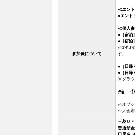
≪エント
●エント
≪個人参
●［宿泊
●［宿泊
※1泊3
参加費について
す。
●［日帰
●［日帰
※グラウ
合計 ①
※オプシ
※大会期
三菱ＵＦ
普通預金 1
口座名 