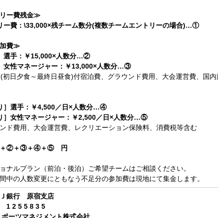
リー費残金≫
リー費：\33,000×残チーム数分(複数チームエントリーの場合)…①
加費≫
］選手：￥15,000×人数分…②
］女性マネージャー：￥13,000×人数分…③
食(初日夕食～最終日昼食)付宿泊費、グラウンド費用、大会運営費、国
り］選手：￥4,500／日×人数分…④
り］女性マネージャー：￥2,500／日×人数分…⑤
ンド費用、大会運営費、レクリエーション保険料、消費税等含む
＋②＋③＋④＋⑤ 円
ョナルプラン（前泊・後泊）ご希望チームはご相談ください。
間中の人数変更にともなう不足分の参加費は現地にて集金します。
Ｊ銀行 原宿支店
 2 5 5 8 3 5
スポーツマネジメント株式会社