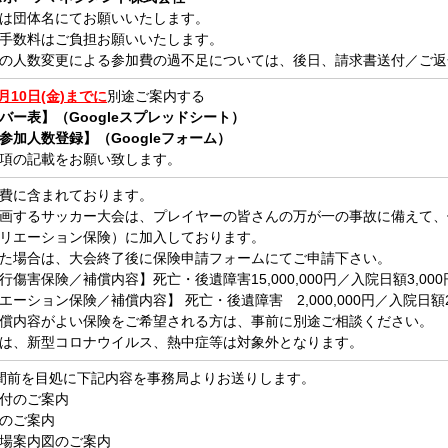
は団体名にてお願いいたします。
手数料はご負担お願いいたします。
の人数変更による参加費の過不足については、後日、請求書送付／ご返
1月10日(金)までに
別途ご案内する
バー表】（Googleスプレッドシート）
参加人数登録】（Googleフォーム）
項の記載をお願い致します。
費に含まれております。
画するサッカー大会は、プレイヤーの皆さんの万が一の事故に備えて、
リエーション保険）に加入しております。
た場合は、大会終了後に保険申請フォームにてご申請下さい。
傷害保険／補償内容】死亡・後遺障害15,000,000円／入院日額3,000円
エーション保険／補償内容】 死亡・後遺障害 2,000,000円／入院日額2,0
償内容がよい保険をご希望される方は、事前に別途ご相談ください。
は、新型コロナウイルス、熱中症等は対象外となります。
間前を目処に下記内容を事務局よりお送りします。
付のご案内
のご案内
場案内図のご案内