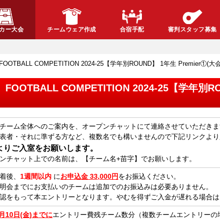
カー大会
チームウェア作成
合宿手配
審判スタッフ募集
火) FOOTBALL COMPETITION 2024-25【学年別ROUND】 1年生 Premie
火) FOOTBALL COMPETITION 2024-25【学年別R
チーム全体へのご案内を、オープンチャットにて連絡させていただきま
表者・それに準ずる方など、複数名でも構いませんので下記リンクより
よりご入室をお願いします。
ンチャット上での名前は、【チーム名+苗字】でお願いします。
着後、
1週間以内
に
お申込金 33,000円
をお振込ください。
明会までにお支払いのチームは追加でのお振込みは必要ありません。
認をもって本エントリーとなります。やむを得ずご入金が遅れる場合は
1月10日(金)までに
エントリー費残チーム数分（複数チームエントリーの