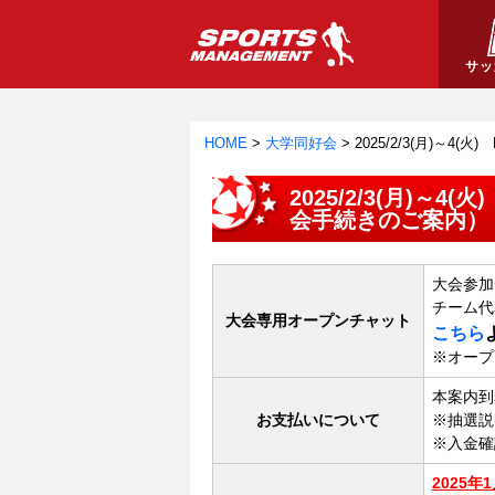
サッ
HOME
>
大学同好会
>
2025/2/3(月)～4(
2025/2/3(月)～4(
会手続きのご案内）
大会参加
チーム代
大会専用オープンチャット
こちら
※オープ
本案内到
お支払いについて
※抽選説
※入金確
2025年