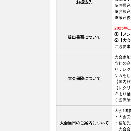
お振込先
※お振込
※お振込
※振込後
2025年
①【メン
提出書類について
②【大会
に必要事
大会参加
当社の企
り：レク
ケガをし
大会保険について
【国内旅行
【レクリ
※より補
※当保険
大会1週
・大会受
大会当日のご案内について
・宿泊先
・大会会