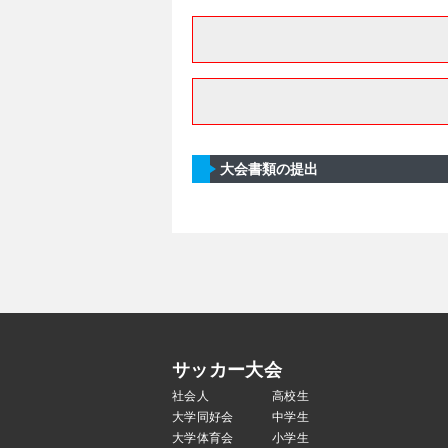
大会書類の提出
サッカー大会
社会人
高校生
大学同好会
中学生
大学体育会
小学生