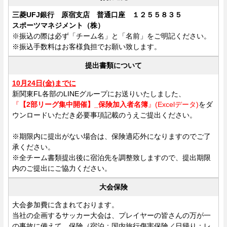
三菱UFJ銀行 原宿支店 普通口座 １２５５８３５
スポーツマネジメント（株）
※振込の際は必ず「チーム名」と「名前」をご明記ください。
※振込手数料はお客様負担でお願い致します。
提出書類について
10月24日(金)までに
新関東FL各部のLINEグループにお送りいたしました、
『
【2部リーグ集中開催】_保険加入者名簿
』(Excelデータ)
をダ
ウンロードいただき必要事項記載のうえご提出ください。
※期限内に提出がない場合は、保険適応外になりますのでご了
承ください。
※全チーム書類提出後に宿泊先を調整致しますので、提出期限
内のご提出にご協力ください。
大会保険
大会参加費に含まれております。
当社の企画するサッカー大会は、プレイヤーの皆さんの万が一
の事故に備えて、保険（宿泊：国内旅行傷害保険／日帰り：レ