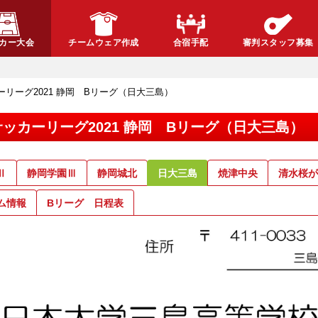
カー大会
チームウェア作成
合宿手配
審判スタッフ募集
ッカーリーグ2021 静岡 Bリーグ（日大三島）
18サッカーリーグ2021 静岡 Bリーグ（日大三島）
Ⅱ
静岡学園Ⅲ
静岡城北
日大三島
焼津中央
清水桜が
ム情報
Bリーグ 日程表