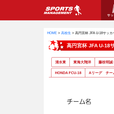
サッ
HOME
>
高校生
>
高円宮杯 JFA U-18サ
高円宮杯 JFA U-
清水東
東海大翔洋
藤枝明誠
HONDA FCU-18
Aリーグ チー