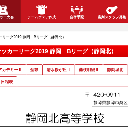
カー大会
チームウェア作成
合宿手配
審判スタッフ募集
ッカーリーグ2019 静岡 Bリーグ（静岡北）
18サッカーリーグ2019 静岡 Bリーグ（静岡北）
AアカデミーⅡ
聖隷
清水桜が丘Ⅱ
藤枝明誠Ⅱ
静岡城北
 日程表