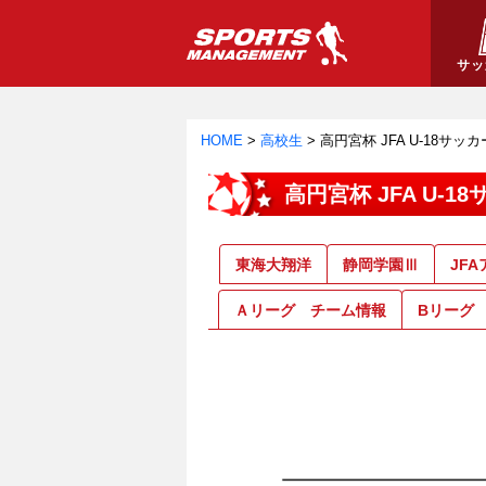
サッ
HOME
>
高校生
>
高円宮杯 JFA U-18サ
高円宮杯 JFA U-
東海大翔洋
静岡学園Ⅲ
JF
Ａリーグ チーム情報
Bリーグ