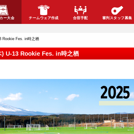
カー大会
チームウェア作成
合宿手配
審判スタッフ募集
3 Rookie Fes. in時之栖
木) U-13 Rookie Fes. in時之栖