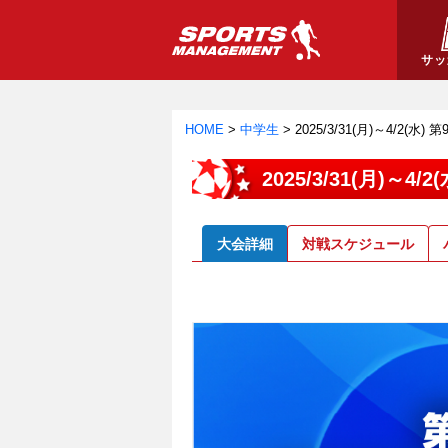
サッ
HOME
>
中学生
>
2025/3/31(月)～4/2(
2025/3/31(月)～
大会詳細
対戦スケジュール