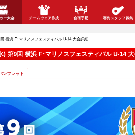
カー大会
チームウェア作成
合宿手配
審判スタッフ募集
水) 第9回 横浜 F･マリノスフェスティバル U-14 大会詳細
4/2(水) 第9回 横浜 F･マリノスフェスティバル U-14
パンフレット