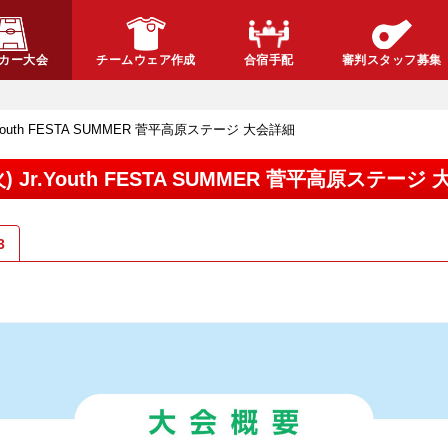
カー大会
チームウェア作成
合宿手配
審判スタッフ募集
 Jr.Youth FESTA SUMMER 菅平高原ステージ 大会詳細
9(火) Jr.Youth FESTA SUMMER 菅平高原ステージ
3