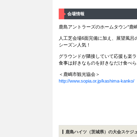
会場情報
鹿島アントラーズのホームタウン“鹿嶋
人工芝会場6面完備に加え、展望風呂の
シーズン人気！
グラウンドが隣接していて応援も楽ラ
食事は好きなものを好きなだけ食べら
＜鹿嶋市観光協会＞
http://www.sopia.or.jp/kashima-kanko/
鹿島ハイツ（茨城県）の大会スケジ